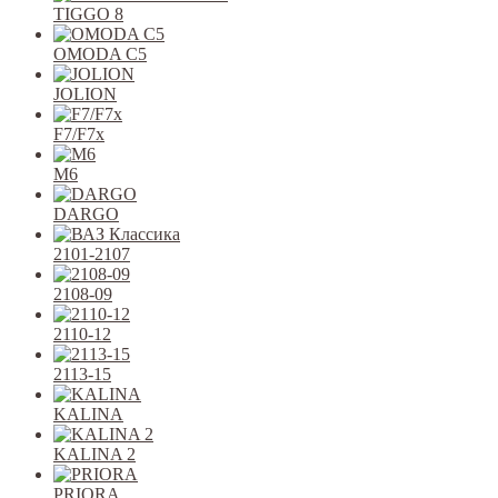
TIGGO 8
OMODA C5
JOLION
F7/F7x
M6
DARGO
2101-2107
2108-09
2110-12
2113-15
KALINA
KALINA 2
PRIORA