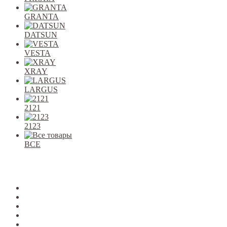
GRANTA
DATSUN
VESTA
XRAY
LARGUS
2121
2123
ВСЕ
Закрыть
allcars
2101-2107
2108-09
2110-12
2113-15