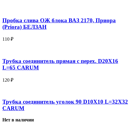
Пробка слива ОЖ блока ВАЗ 2170, Приора
(Priora) БЕЛЗАН
110
₽
Трубка соединитель прямая с перех. D20X16
L=65 CARUM
120
₽
Трубка соединитель уголок 90 D10X10 L=32X32
CARUM
Нет в наличии