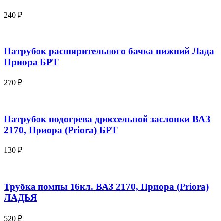
240
₽
Патрубок расширительного бачка нижний Лада
Приора БРТ
270
₽
Патрубок подогрева дроссельной заслонки ВАЗ
2170, Приора (Priora) БРТ
130
₽
Трубка помпы 16кл. ВАЗ 2170, Приора (Priora)
ЛАДЬЯ
520
₽