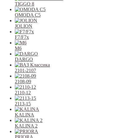
TIGGO 8
OMODA C5
JOLION
F7/F7x
M6
DARGO
2101-2107
2108-09
2110-12
2113-15
KALINA
KALINA 2
PRIORA