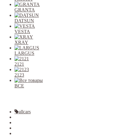
GRANTA
DATSUN
VESTA
XRAY
LARGUS
2121
2123
ВСЕ
Закрыть
allcars
2101-2107
2108-09
2110-12
2113-15