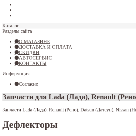
Tiggo 7
Tiggo 8
Omoda C5
Каталог
Разделы сайта
О МАГАЗИНЕ
ДОСТАВКА И ОПЛАТА
СКИДКИ
АВТОСЕРВИС
КОНТАКТЫ
Информация
Согласие
Запчасти для Lada (Лада), Renault (Рено)
Запчасти Lada (Лада), Renault (Рено), Datsun (Датсун), Nissan (Н
Дефлекторы