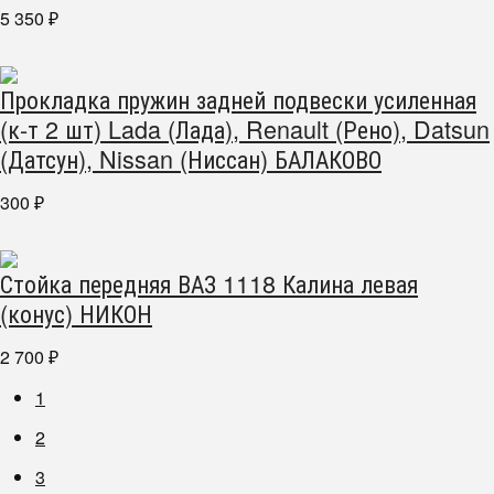
5 350
₽
Прокладка пружин задней подвески усиленная
(к-т 2 шт) Lada (Лада), Renault (Рено), Datsun
(Датсун), Nissan (Ниссан) БАЛАКОВО
300
₽
Стойка передняя ВАЗ 1118 Калина левая
(конус) НИКОН
2 700
₽
1
2
3