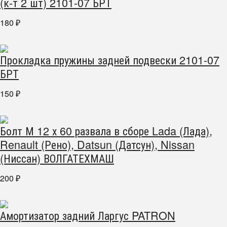
(к-т 2 шт) 2101-07 БРТ
180
₽
Прокладка пружины задней подвески 2101-07
БРТ
150
₽
Болт М 12 х 60 развала в сборе Lada (Лада),
Renault (Рено), Datsun (Датсун), Nissan
(Ниссан) ВОЛГАТЕХМАШ
200
₽
Амортизатор задний Ларгус PATRON