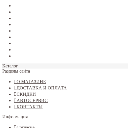
TERRANO
Jolion
Haval F7/F7x
Haval M6
Dargo
Tiggo 4
Tiggo 7
Tiggo 8
Omoda C5
Каталог
Разделы сайта
О МАГАЗИНЕ
ДОСТАВКА И ОПЛАТА
СКИДКИ
АВТОСЕРВИС
КОНТАКТЫ
Информация
Согласие