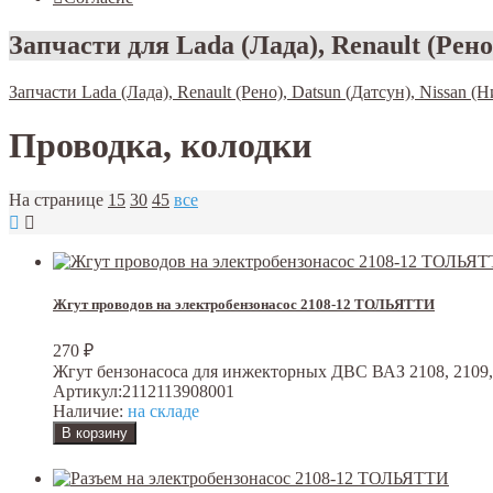
Запчасти для Lada (Лада), Renault (Рено)
Запчасти Lada (Лада), Renault (Рено), Datsun (Датсун), Nissan (Н
Проводка, колодки
На странице
15
30
45
все
Жгут проводов на электробензонасос 2108-12 ТОЛЬЯТТИ
270
₽
Жгут бензонасоса для инжекторных ДВС ВАЗ 2108, 2109, 21
Артикул:
2112113908001
Наличие:
на складе