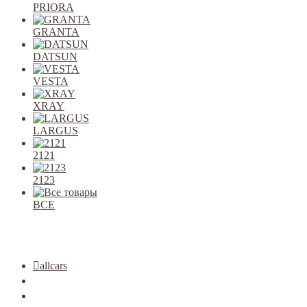
PRIORA
GRANTA
DATSUN
VESTA
XRAY
LARGUS
2121
2123
ВСЕ
Закрыть
allcars
2101-2107
2108-09