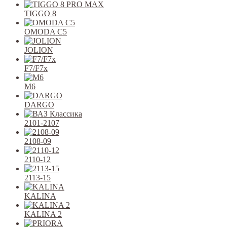
TIGGO 8
OMODA C5
JOLION
F7/F7x
M6
DARGO
2101-2107
2108-09
2110-12
2113-15
KALINA
KALINA 2