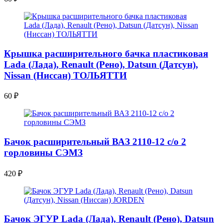
Крышка расширительного бачка пластиковая
Lada (Лада), Renault (Рено), Datsun (Датсун),
Nissan (Ниссан) ТОЛЬЯТТИ
60
₽
Бачок расширительный ВАЗ 2110-12 с/о 2
горловины СЭМЗ
420
₽
Бачок ЭГУР Lada (Лада), Renault (Рено), Datsun