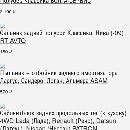
Полуось Классика ВОЛГА-СЕРВИС
3 100
₽
Сальник задней полуоси Классика, Нива (-09)
RTIAVTO
150
₽
Пыльник + отбойник заднего амортизатора
Ларгус, Сандеро, Логан, Альмера ASAM
570
₽
Сайлентблок задних продольных тяг (к кузову)
4WD Lada (Лада), Renault (Рено), Datsun
(Датсун), Nissan (Ниссан) PATRON