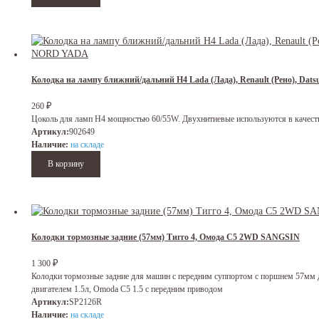
Колодка на лампу ближний/дальний H4 Lada (Лада), Renault (Рено), Dat
260
₽
Цоколь для ламп H4 мощностью 60/55W. Двухнитиевые используются в качестве
Артикул:
902649
Наличие:
на складе
Колодки тормозные задние (57мм) Тигго 4, Омода С5 2WD SANGSIN
1 300
₽
Колодки тормозные задние для машин с передним суппортом с поршнем 57мм дл
двигателем 1.5л, Omoda C5 1.5 с передним приводом
Артикул:
SP2126R
Наличие:
на складе