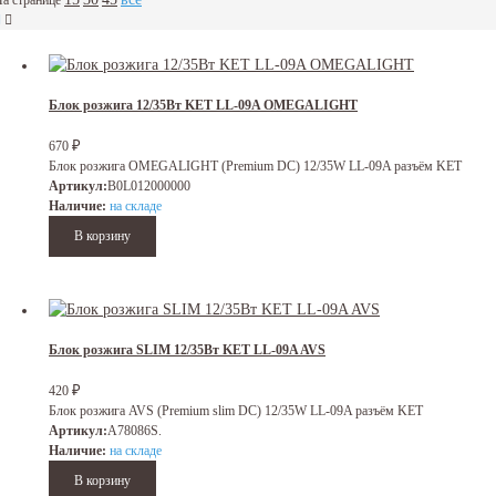
а странице
Блок розжига 12/35Вт KET LL-09A OMEGALIGHT
670
₽
Блок розжига OMEGALIGHT (Premium DC) 12/35W LL-09A разъём KET
Артикул:
B0L012000000
Наличие:
на складе
Блок розжига SLIM 12/35Вт KET LL-09A AVS
420
₽
Блок розжига AVS (Premium slim DC) 12/35W LL-09A разъём KET
Артикул:
A78086S.
Наличие:
на складе