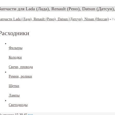
Запчасти для Lada (Лада), Renault (Рено), Datsun (Датсун)
Запчасти Lada (Лада), Renault (Рено), Datsun (Датсун), Nissan (Ниссан)
»
Ра
Расходники
Фильтры
Колодки
Свечи, провода
Ремни, ролики
Щетки
Лампы
Светодиоды
15
30
45
все