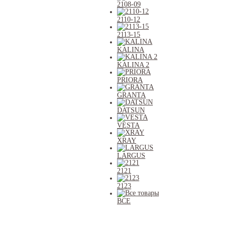
2108-09
2110-12
2113-15
KALINA
KALINA 2
PRIORA
GRANTA
DATSUN
VESTA
XRAY
LARGUS
2121
2123
ВСЕ