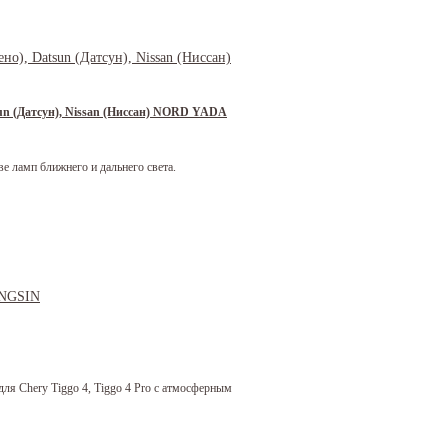
sun (Датсун), Nissan (Ниссан) NORD YADA
 ламп ближнего и дальнего света.
я Chery Tiggo 4, Tiggo 4 Pro с атмосферным