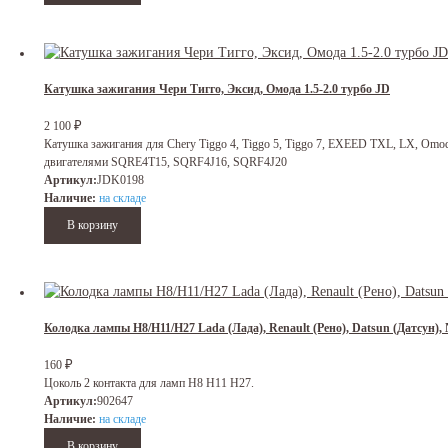
Катушка зажигания Чери Тигго, Эксид, Омода 1.5-2.0 турбо JD
2 100
₽
Катушка зажигания для Chery Tiggo 4, Tiggo 5, Tiggo 7, EXEED TXL, LX, Omod
двигателями SQRE4T15, SQRF4J16, SQRF4J20
Артикул:
JDK0198
Наличие:
на складе
Колодка лампы H8/H11/H27 Lada (Лада), Renault (Рено), Datsun (Датсун
160
₽
Цоколь 2 контакта для ламп H8 H11 H27.
Артикул:
902647
Наличие:
на складе