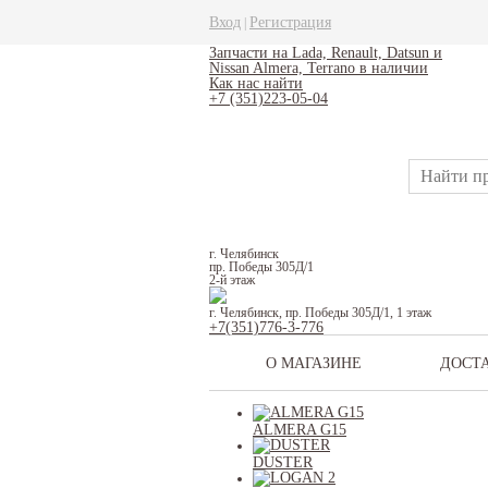
Вход
Регистрация
|
Запчасти на Lada, Renault, Datsun и
Nissan Almera, Terrano в наличии
Как нас найти
+7 (351)223-05-04
г. Челябинск
пр. Победы 305Д/1
2-й этаж
г. Челябинск, пр. Победы 305Д/1, 1 этаж
+7(351)776-3-776
О МАГАЗИНЕ
ДОСТ
ALMERA G15
DUSTER