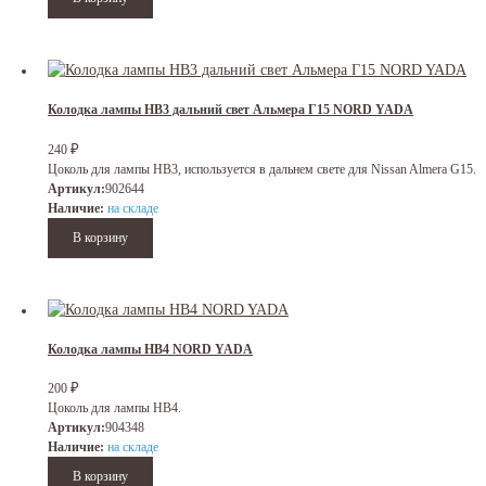
Колодка лампы HB3 дальний свет Альмера Г15 NORD YADA
240
₽
Цоколь для лампы HB3, используется в дальнем свете для Nissan Almera G15.
Артикул:
902644
Наличие:
на складе
Колодка лампы HB4 NORD YADA
200
₽
Цоколь для лампы HB4.
Артикул:
904348
Наличие:
на складе