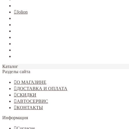
TERRANO
Jolion
Haval F7/F7x
Haval M6
Dargo
Tiggo 4
Tiggo 7
Tiggo 8
Omoda C5
Каталог
Разделы сайта
О МАГАЗИНЕ
ДОСТАВКА И ОПЛАТА
СКИДКИ
АВТОСЕРВИС
КОНТАКТЫ
Информация
Согласие