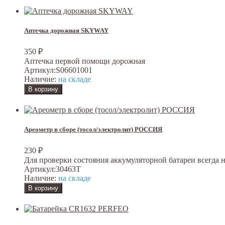
Аптечка дорожная SKYWAY
350
₽
Аптечка первой помощи дорожная
Артикул:
S06601001
Наличие:
на складе
Ареометр в сборе (тосол/электролит) РОССИЯ
230
₽
Для проверки состояния аккумуляторной батареи всегда 
Артикул:
30463T
Наличие:
на складе