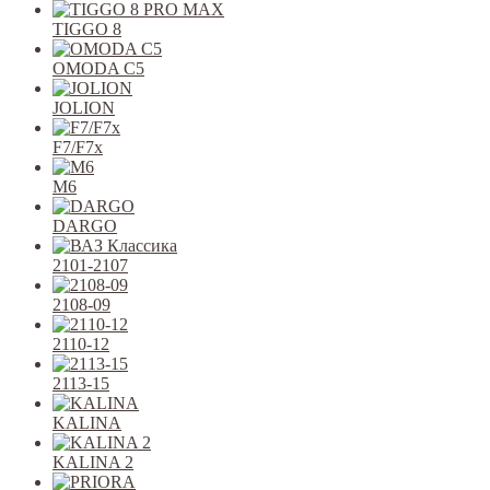
TIGGO 8
OMODA C5
JOLION
F7/F7x
M6
DARGO
2101-2107
2108-09
2110-12
2113-15
KALINA
KALINA 2