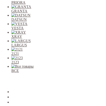
PRIORA
GRANTA
DATSUN
VESTA
XRAY
LARGUS
2121
2123
ВСЕ
Закрыть
allcars
2101-2107
2108-09