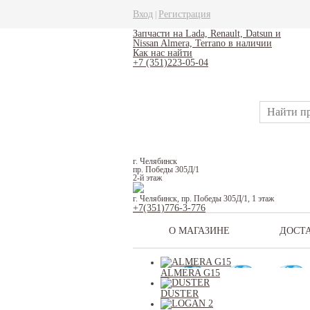
Вход
Регистрация
|
Запчасти на Lada, Renault, Datsun и
Nissan Almera, Terrano в наличии
Как нас найти
+7 (351)223-05-04
г. Челябинск
пр. Победы 305Д/1
2-й этаж
г. Челябинск, пр. Победы 305Д/1, 1 этаж
+7(351)776-3-776
О МАГАЗИНЕ
ДОСТ
ALMERA G15
DUSTER