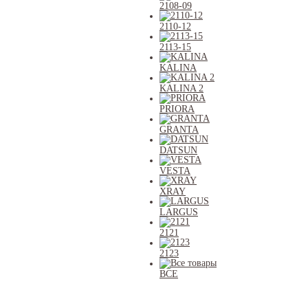
2108-09
2110-12
2113-15
KALINA
KALINA 2
PRIORA
GRANTA
DATSUN
VESTA
XRAY
LARGUS
2121
2123
ВСЕ