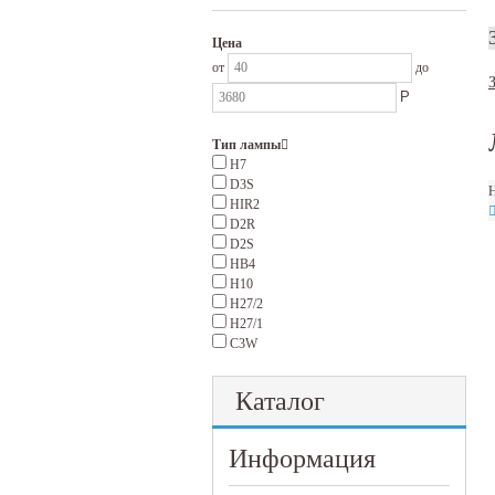
Цена
от
до
Р
Тип лампы
H7
D3S
Н
HIR2
D2R
D2S
HB4
H10
H27/2
H27/1
C3W
Каталог
Информация