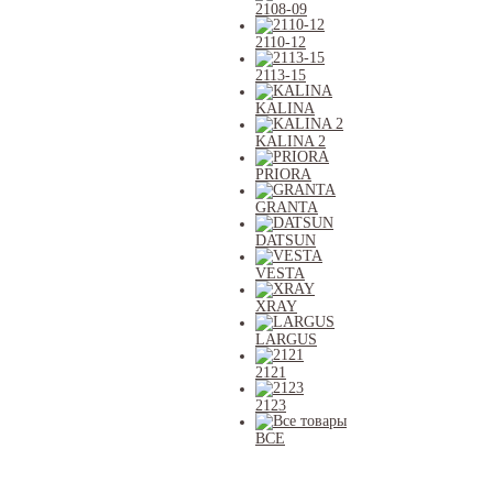
2108-09
2110-12
2113-15
KALINA
KALINA 2
PRIORA
GRANTA
DATSUN
VESTA
XRAY
LARGUS
2121
2123
ВСЕ