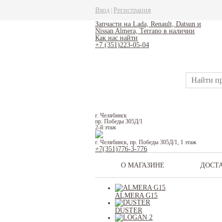
Вход
Регистрация
|
Запчасти на Lada, Renault, Datsun и
Nissan Almera, Terrano в наличии
Как нас найти
+7 (351)223-05-04
г. Челябинск
пр. Победы 305Д/1
2-й этаж
г. Челябинск, пр. Победы 305Д/1, 1 этаж
+7(351)776-3-776
О МАГАЗИНЕ
ДОСТ
ALMERA G15
DUSTER