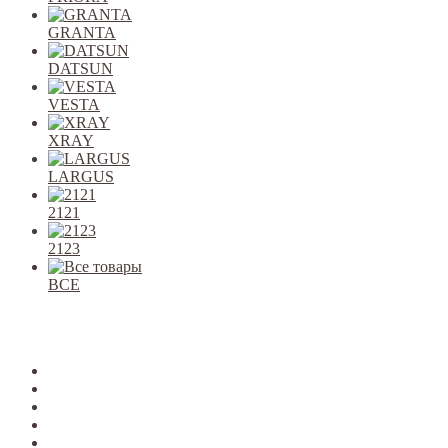
GRANTA
DATSUN
VESTA
XRAY
LARGUS
2121
2123
ВСЕ
Закрыть
allcars
2101-2107
2108-09
2110-12
2113-15