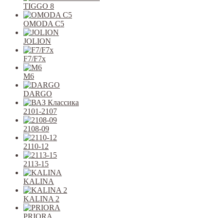
TIGGO 8
OMODA C5
JOLION
F7/F7x
M6
DARGO
2101-2107
2108-09
2110-12
2113-15
KALINA
KALINA 2
PRIORA