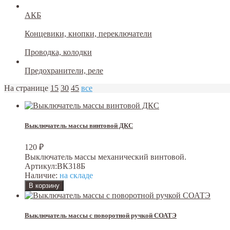
АКБ
Концевики, кнопки, переключатели
Проводка, колодки
Предохранители, реле
На странице
15
30
45
все
Выключатель массы винтовой ДКС
120
₽
Выключатель массы механический винтовой.
Артикул:
ВК318Б
Наличие:
на складе
Выключатель массы с поворотной ручкой СОАТЭ