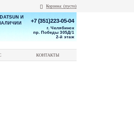
Корзина:
(пусто)
 DATSUN И
+7 (351)223-05-04
 НАЛИЧИИ
г. Челябинск
пр. Победы 305Д/1
2-й этаж
С
КОНТАКТЫ