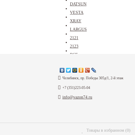
DATSUN
VESTA
XRAY
LARGUS
2121
2123
ВСЕ
Каталог
Челябинск, пр. Победы 305д/1, 2-й этаж
+7 (351)223-05-04
Информация
info@vazon74.ru
Согласие
В
Товары в избранном
(
0
)