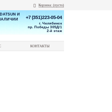
Корзина:
(пусто)
 DATSUN И
+7 (351)223-05-04
 НАЛИЧИИ
г. Челябинск
пр. Победы 305Д/1
2-й этаж
С
КОНТАКТЫ