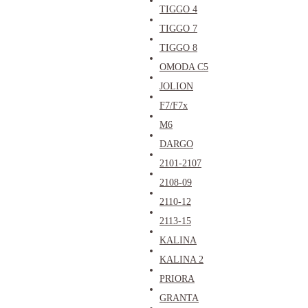
TIGGO 4
TIGGO 7
TIGGO 8
OMODA C5
JOLION
F7/F7x
M6
DARGO
2101-2107
2108-09
2110-12
2113-15
KALINA
KALINA 2
PRIORA
GRANTA