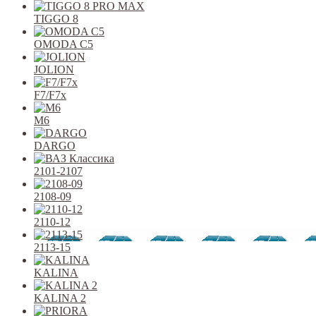
TIGGO 8
OMODA C5
JOLION
F7/F7x
M6
DARGO
2101-2107
2108-09
2110-12
2113-15
KALINA
KALINA 2