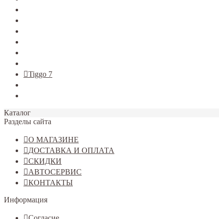
TERRANO
Jolion
Haval F7/F7x
Haval M6
Dargo
Tiggo 4
Tiggo 7
Tiggo 8
Omoda C5
Каталог
Разделы сайта
О МАГАЗИНЕ
ДОСТАВКА И ОПЛАТА
СКИДКИ
АВТОСЕРВИС
КОНТАКТЫ
Информация
Согласие