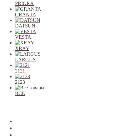
PRIORA
GRANTA
DATSUN
VESTA
XRAY
LARGUS
2121
2123
ВСЕ
Закрыть
allcars
2101-2107
2108-09