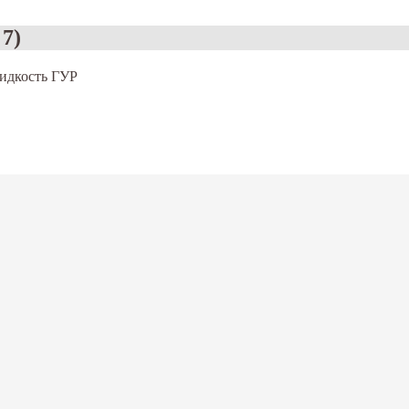
 7)
идкость ГУР