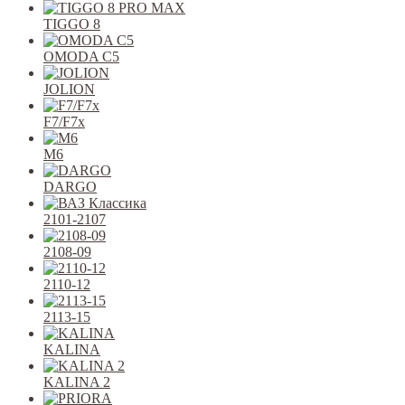
TIGGO 8
OMODA C5
JOLION
F7/F7x
M6
DARGO
2101-2107
2108-09
2110-12
2113-15
KALINA
KALINA 2