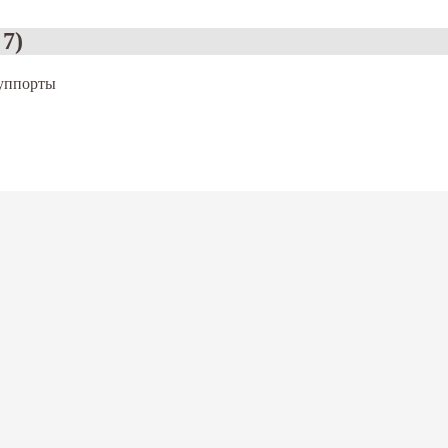
 7)
уппорты