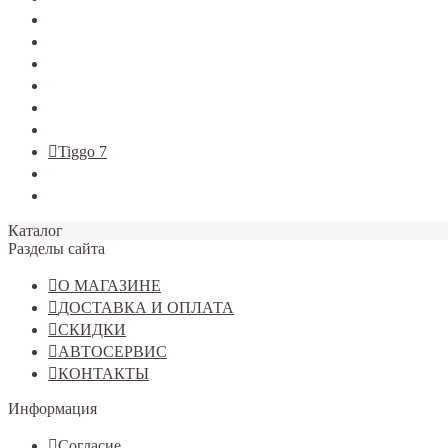
TERRANO
Jolion
Haval F7/F7x
Haval M6
Dargo
Tiggo 4
Tiggo 7
Tiggo 8
Omoda C5
Каталог
Разделы сайта
О МАГАЗИНЕ
ДОСТАВКА И ОПЛАТА
СКИДКИ
АВТОСЕРВИС
КОНТАКТЫ
Информация
Согласие