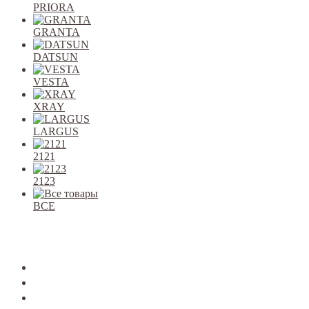
PRIORA
GRANTA
DATSUN
VESTA
XRAY
LARGUS
2121
2123
ВСЕ
Закрыть
allcars
2101-2107
2108-09