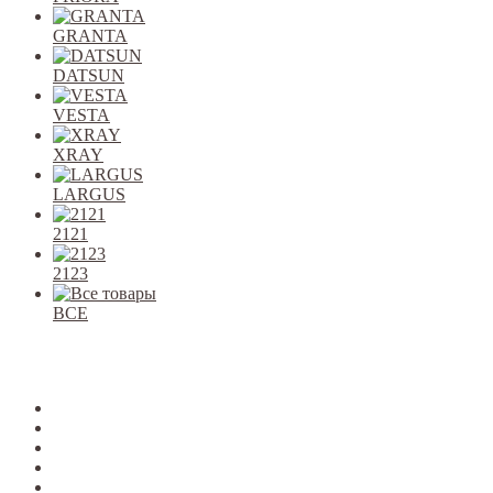
GRANTA
DATSUN
VESTA
XRAY
LARGUS
2121
2123
ВСЕ
Закрыть
allcars
2101-2107
2108-09
2110-12
2113-15