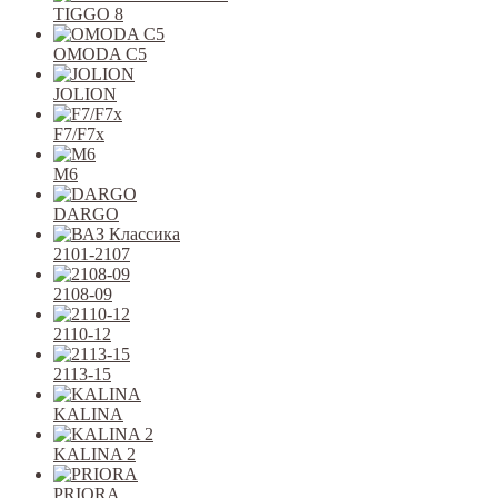
TIGGO 8
OMODA C5
JOLION
F7/F7x
M6
DARGO
2101-2107
2108-09
2110-12
2113-15
KALINA
KALINA 2
PRIORA