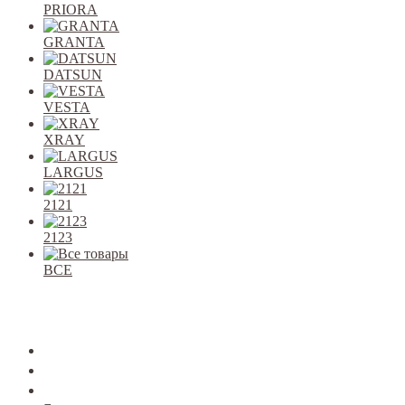
PRIORA
GRANTA
DATSUN
VESTA
XRAY
LARGUS
2121
2123
ВСЕ
Закрыть
allcars
2101-2107
2108-09