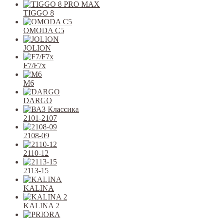
TIGGO 8
OMODA C5
JOLION
F7/F7x
M6
DARGO
2101-2107
2108-09
2110-12
2113-15
KALINA
KALINA 2