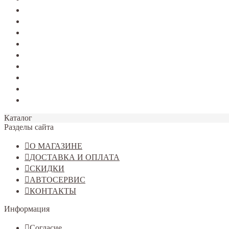
TERRANO
Jolion
Haval F7/F7x
Haval M6
Dargo
Tiggo 4
Tiggo 7
Tiggo 8
Omoda C5
Каталог
Разделы сайта
О МАГАЗИНЕ
ДОСТАВКА И ОПЛАТА
СКИДКИ
АВТОСЕРВИС
КОНТАКТЫ
Информация
Согласие