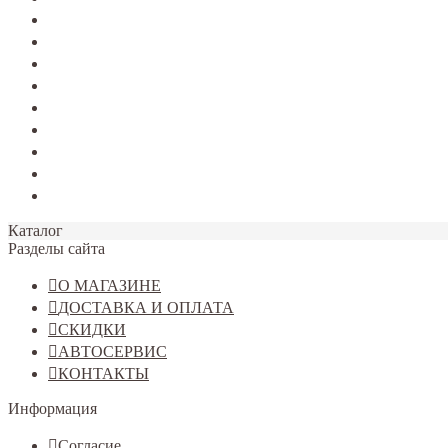
TERRANO
Jolion
Haval F7/F7x
Haval M6
Dargo
Tiggo 4
Tiggo 7
Tiggo 8
Omoda C5
Каталог
Разделы сайта
О МАГАЗИНЕ
ДОСТАВКА И ОПЛАТА
СКИДКИ
АВТОСЕРВИС
КОНТАКТЫ
Информация
Согласие