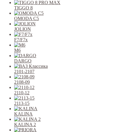
TIGGO 8
OMODA C5
JOLION
F7/F7x
M6
DARGO
2101-2107
2108-09
2110-12
2113-15
KALINA
KALINA 2