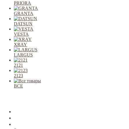
PRIORA
GRANTA
DATSUN
VESTA
XRAY
LARGUS
2121
2123
ВСЕ
Закрыть
allcars
2101-2107
2108-09