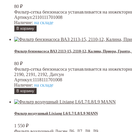
80
₽
Фильтр-сетка бензонасоса устанавливается на инжекторные
Артикул:
2110111701008
Наличие:
на складе
Фильтр бензонасоса ВАЗ 2113-15, 2110-12, Калина, Приора, Грант
80
₽
Фильтр-сетка бензонасоса устанавливается на инжекторные 
2190, 2191, 2192, Датсун
Артикул:
1118111701008
Наличие:
на складе
Фильтр воздушный Lixiang L6/L7/L8/L9 MANN
1 550
₽
Фильтр воздушный Лисян Л6, Л7, Л8, Л9