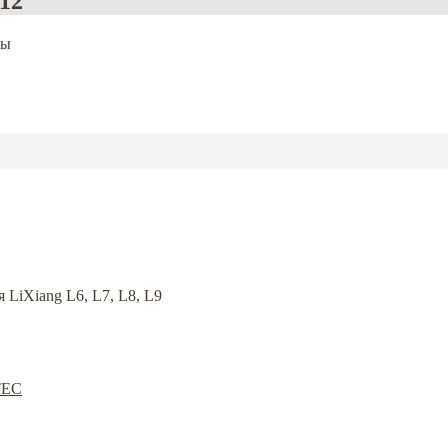
112
ры
LiXiang L6, L7, L8, L9