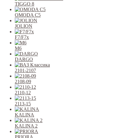
TIGGO 8
OMODA C5
JOLION
F7/F7x
M6
DARGO
2101-2107
2108-09
2110-12
2113-15
KALINA
KALINA 2
PRIORA