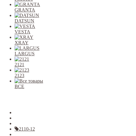
GRANTA
DATSUN
VESTA
XRAY
LARGUS
2121
2123
ВСЕ
Закрыть
allcars
2101-2107
2108-09
2110-12
2113-15