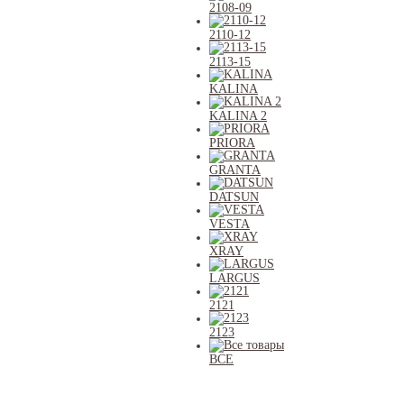
2108-09
2110-12
2113-15
KALINA
KALINA 2
PRIORA
GRANTA
DATSUN
VESTA
XRAY
LARGUS
2121
2123
ВСЕ