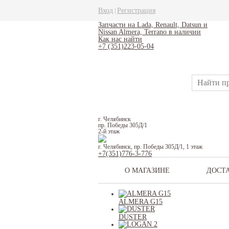
Вход
Регистрация
|
Запчасти на Lada, Renault, Datsun и
Nissan Almera, Terrano в наличии
Как нас найти
+7 (351)223-05-04
г. Челябинск
пр. Победы 305Д/1
2-й этаж
г. Челябинск, пр. Победы 305Д/1, 1 этаж
+7(351)776-3-776
О МАГАЗИНЕ
ДОСТ
ALMERA G15
DUSTER