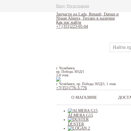
Вход
Регистрация
|
Запчасти на Lada, Renault, Datsun и
Nissan Almera, Terrano в наличии
Как нас найти
+7 (351)223-05-04
г. Челябинск
пр. Победы 305Д/1
2-й этаж
г. Челябинск, пр. Победы 305Д/1, 1 этаж
+7(351)776-3-776
О МАГАЗИНЕ
ДОСТ
ALMERA G15
DUSTER