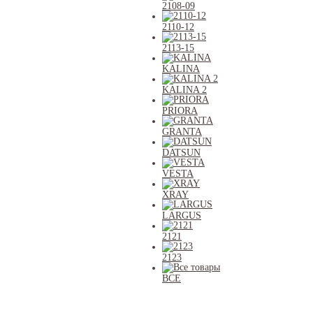
2108-09
2110-12
2113-15
KALINA
KALINA 2
PRIORA
GRANTA
DATSUN
VESTA
XRAY
LARGUS
2121
2123
ВСЕ