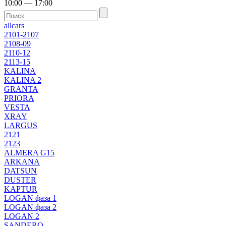
10:00 — 17:00
allcars
2101-2107
2108-09
2110-12
2113-15
KALINA
KALINA 2
GRANTA
PRIORA
VESTA
XRAY
LARGUS
2121
2123
ALMERA G15
ARKANA
DATSUN
DUSTER
KAPTUR
LOGAN фаза 1
LOGAN фаза 2
LOGAN 2
SANDERO