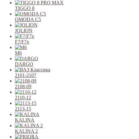
TIGGO 8
OMODA C5
JOLION
F7/F7x
M6
DARGO
2101-2107
2108-09
2110-12
2113-15
KALINA
KALINA 2