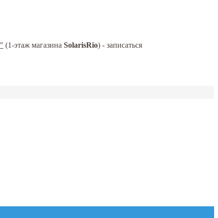
"
(1-этаж магазина
SolarisRio
) - записаться