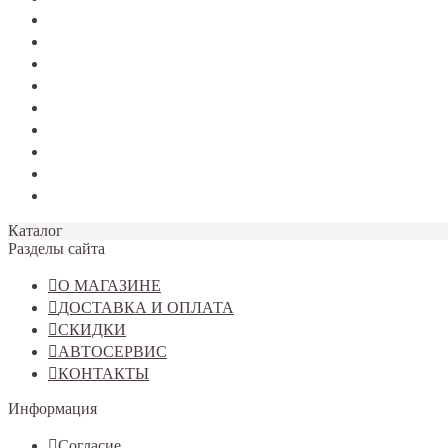
TERRANO
Jolion
Haval F7/F7x
Haval M6
Dargo
Tiggo 4
Tiggo 7
Tiggo 8
Omoda C5
Каталог
Разделы сайта
О МАГАЗИНЕ
ДОСТАВКА И ОПЛАТА
СКИДКИ
АВТОСЕРВИС
КОНТАКТЫ
Информация
Согласие