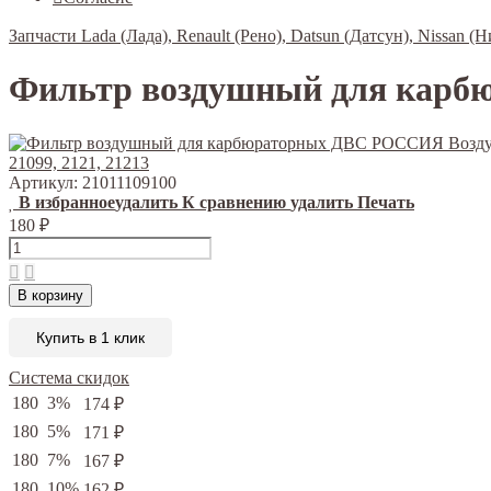
Запчасти Lada (Лада), Renault (Рено), Datsun (Датсун), Nissan (Н
Фильтр воздушный для кар
Артикул:
21011109100
В избранное
удалить
К сравнению
удалить
Печать
180
₽
В корзину
Купить в 1 клик
Система скидок
180
3%
174
₽
180
5%
171
₽
180
7%
167
₽
180
10%
162
₽