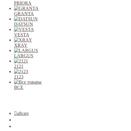
PRIORA
GRANTA
DATSUN
VESTA
XRAY
LARGUS
2121
2123
ВСЕ
Закрыть
allcars
2101-2107
2108-09