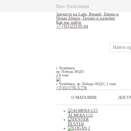
Вход
Регистрация
|
Запчасти на Lada, Renault, Datsun и
Nissan Almera, Terrano в наличии
Как нас найти
+7 (351)223-05-04
г. Челябинск
пр. Победы 305Д/1
2-й этаж
г. Челябинск, пр. Победы 305Д/1, 1 этаж
+7(351)776-3-776
О МАГАЗИНЕ
ДОСТ
ALMERA G15
DUSTER