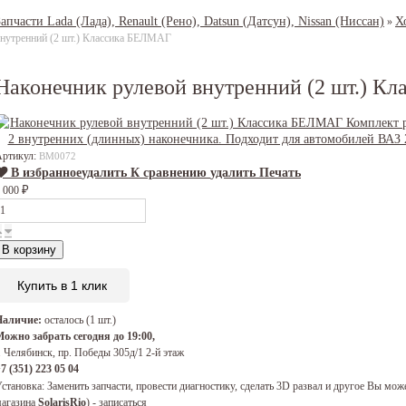
Запчасти Lada (Лада), Renault (Рено), Datsun (Датсун), Nissan (Ниссан)
Х
»
нутренний (2 шт.) Классика БЕЛМАГ
Наконечник рулевой внутренний (2 шт.) 
Артикул:
BM0072
В избранное
удалить
К сравнению
удалить
Печать
 000
₽
В корзину
Купить в 1 клик
Наличие:
осталось (1 шт.)
ожно забрать сегодня до 19:00,
. Челябинск, пр. Победы 305д/1 2-й этаж
7 (351) 223 05 04
становка:
Заменить запчасти, провести диагностику, сделать 3D развал и другое Вы 
агазина
SolarisRio
) - записаться