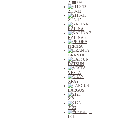
2108-09
2110-12
2113-15
KALINA
KALINA 2
PRIORA
GRANTA
DATSUN
VESTA
XRAY
LARGUS
2121
2123
ВСЕ