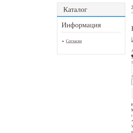
Каталог
в
Информация
Согласие
1
М
г
+
У
м