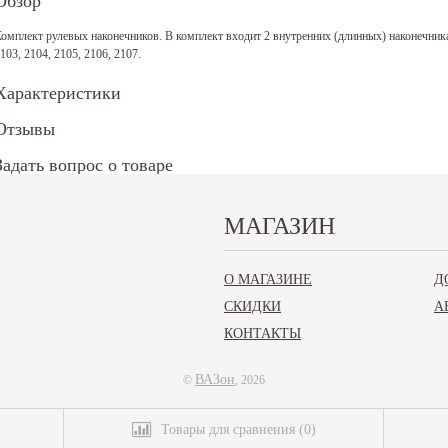
Обзор
омплект рулевых наконечников. В комплект входит 2 внутренних (длинных) наконечник
103, 2104, 2105, 2106, 2107.
Характеристики
Отзывы
Задать вопрос о товаре
.И.О.:
МАГАЗИН
Телефон*:
Email:
О МАГАЗИНЕ
Д
СКИДКИ
А
КОНТАКТЫ
аш вопрос*:
* - поля обязательные для заполнения
аполните все обязательные поля
ВАЗон
©
, 2026
адать вопрос
Товары для сравнения
(
0
)