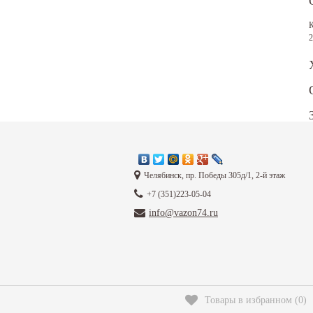
К
2
Ф
Челябинск, пр. Победы 305д/1, 2-й этаж
+7 (351)223-05-04
info@vazon74.ru
В
З
З
Товары в избранном
(
0
)
плагин "Перезвонить Вам?"