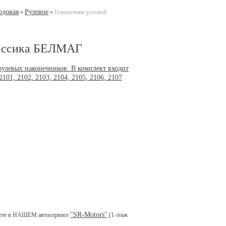
одовая
Рулевое
»
»
Наконечник рулевой
Классика БЕЛМАГ
"SR-Motors"
можете в НАШЕМ автосервисе
(1-этаж