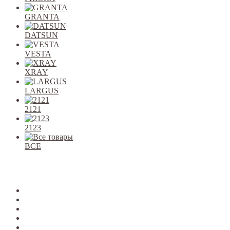
GRANTA
DATSUN
VESTA
XRAY
LARGUS
2121
2123
ВСЕ
Закрыть
allcars
2101-2107
2108-09
2110-12
2113-15