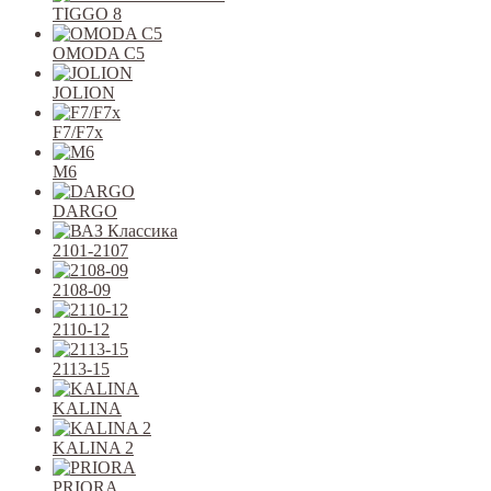
TIGGO 8
OMODA C5
JOLION
F7/F7x
M6
DARGO
2101-2107
2108-09
2110-12
2113-15
KALINA
KALINA 2
PRIORA