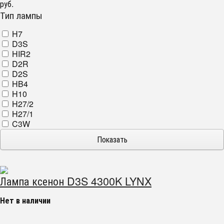
руб.
Тип лампы
H7
D3S
HIR2
D2R
D2S
HB4
H10
H27/2
H27/1
C3W
Лампа ксенон D3S 4300K LYNX
Нет в наличии