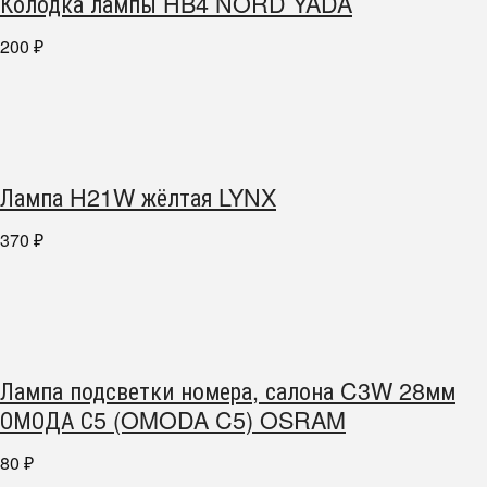
Колодка лампы HB4 NORD YADA
200
₽
Лампа H21W жёлтая LYNX
370
₽
Лампа подсветки номера, салона C3W 28мм
ОМОДА С5 (OMODA C5) OSRAM
80
₽