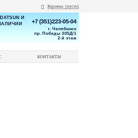
Корзина:
(пусто)
 DATSUN И
+7 (351)223-05-04
 НАЛИЧИИ
г. Челябинск
пр. Победы 305Д/1
2-й этаж
С
КОНТАКТЫ