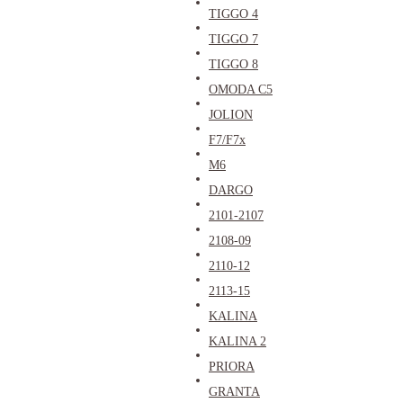
TIGGO 4
TIGGO 7
TIGGO 8
OMODA C5
JOLION
F7/F7x
M6
DARGO
2101-2107
2108-09
2110-12
2113-15
KALINA
KALINA 2
PRIORA
GRANTA