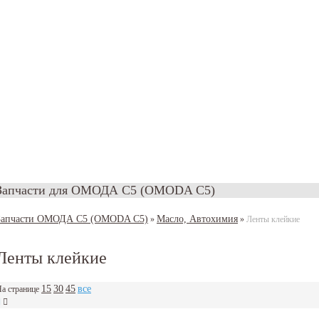
Запчасти для ОМОДА С5 (OMODA C5)
Запчасти ОМОДА С5 (OMODA C5)
Масло, Автохимия
»
»
Ленты клейкие
Ленты клейкие
15
30
45
все
а странице