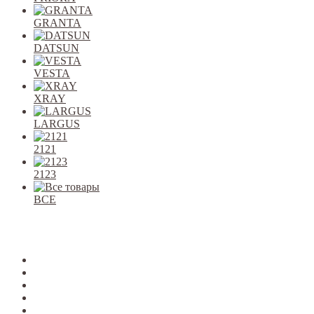
GRANTA
DATSUN
VESTA
XRAY
LARGUS
2121
2123
ВСЕ
Закрыть
allcars
2101-2107
2108-09
2110-12
2113-15