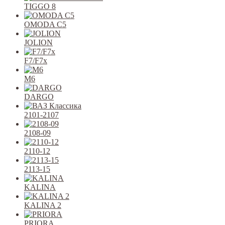
TIGGO 8
OMODA C5
JOLION
F7/F7x
M6
DARGO
2101-2107
2108-09
2110-12
2113-15
KALINA
KALINA 2
PRIORA