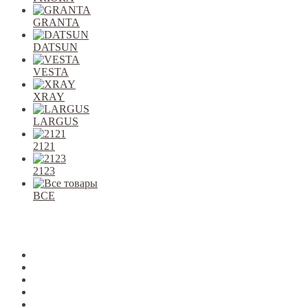
GRANTA
DATSUN
VESTA
XRAY
LARGUS
2121
2123
ВСЕ
Закрыть
allcars
2101-2107
2108-09
2110-12
2113-15