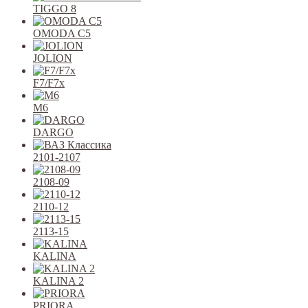
TIGGO 8
OMODA C5
JOLION
F7/F7x
M6
DARGO
2101-2107
2108-09
2110-12
2113-15
KALINA
KALINA 2
PRIORA