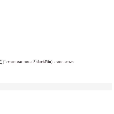
"
(1-этаж магазина
SolarisRio
) - записаться