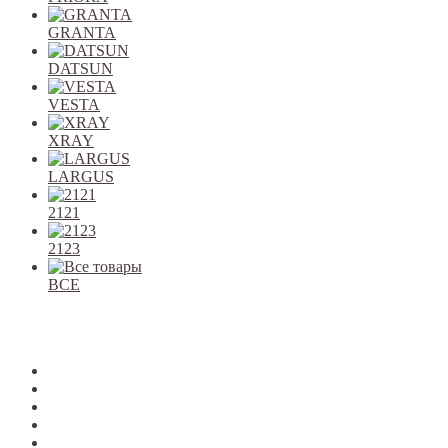
GRANTA
DATSUN
VESTA
XRAY
LARGUS
2121
2123
ВСЕ
Закрыть
allcars
2101-2107
2108-09
2110-12
2113-15