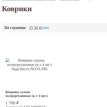
Коврики
На странице
15
30
45
все
Коврики салона
полиуретановые (к-т 4 шт.)
Лада Веста NOVLINE
1 700
₽