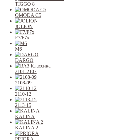
TIGGO 8
OMODA C5
JOLION
F7/F7x
M6
DARGO
2101-2107
2108-09
2110-12
2113-15
KALINA
KALINA 2
PRIORA