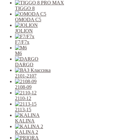
TIGGO 8
OMODA C5
JOLION
F7/F7x
M6
DARGO
2101-2107
2108-09
2110-12
2113-15
KALINA
KALINA 2