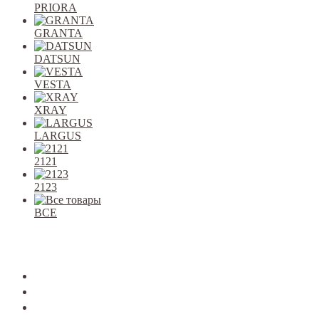
PRIORA
GRANTA
DATSUN
VESTA
XRAY
LARGUS
2121
2123
ВСЕ
Закрыть
allcars
2101-2107
2108-09