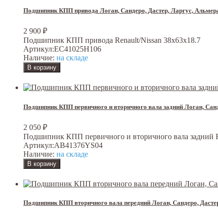
Подшипник КПП привода Логан, Сандеро, Дастер, Ларгус, Альмера
2 900
₽
Подшипник КПП привода Renault/Nissan 38x63x18.7
Артикул:
EC41025H106
Наличие:
на складе
Подшипник КПП первичного и вторичного вала задний Логан, Санд
2 050
₽
Подшипник КПП первичного и вторичного вала задний Renaul
Артикул:
AB41376YS04
Наличие:
на складе
Подшипник КПП вторичного вала передний Логан, Сандеро, Дастер