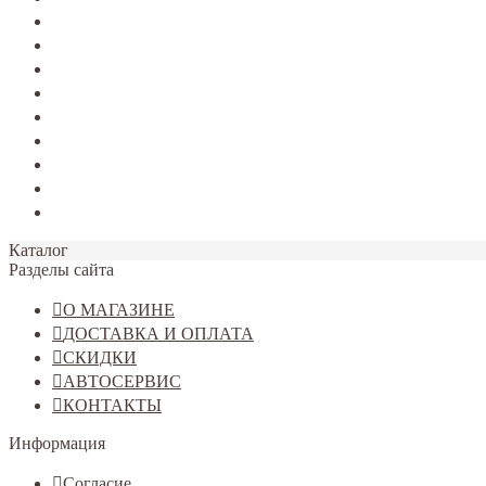
TERRANO
Jolion
Haval F7/F7x
Haval M6
Dargo
Tiggo 4
Tiggo 7
Tiggo 8
Omoda C5
Каталог
Разделы сайта
О МАГАЗИНЕ
ДОСТАВКА И ОПЛАТА
СКИДКИ
АВТОСЕРВИС
КОНТАКТЫ
Информация
Согласие