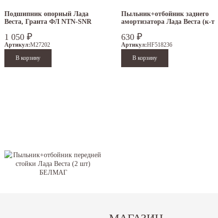
Подшипник опорный Лада
Пыльник+отбойник заднего
Веста, Гранта ФЛ NTN-SNR
амортизатора Лада Веста (к-т
2 шт.) HOFER
₽
₽
1 050
630
Артикул:
M27202
Артикул:
HF518236