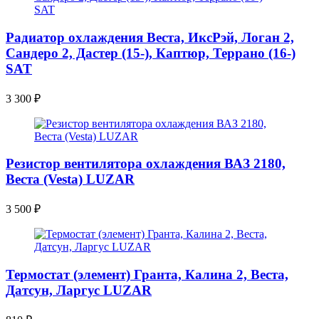
Радиатор охлаждения Веста, ИксРэй, Логан 2,
Сандеро 2, Дастер (15-), Каптюр, Террано (16-)
SAT
3 300
₽
Резистор вентилятора охлаждения ВАЗ 2180,
Веста (Vesta) LUZAR
3 500
₽
Термостат (элемент) Гранта, Калина 2, Веста,
Датсун, Ларгус LUZAR