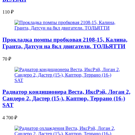
110
₽
Прокладка помпы пробковая 2108-15, Калина,
Гранта, Датсун на 8кл двигатели. ТОЛЬЯТТИ
70
₽
Радиатор кондиционера Веста, ИксРэй, Логан 2,
Сандеро 2, Дастер (15-), Каптюр, Террано (16-)
SAT
4 700
₽