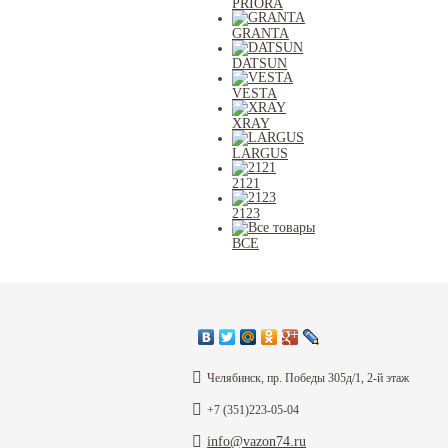
PRIORA
GRANTA
DATSUN
VESTA
XRAY
LARGUS
2121
2123
ВСЕ
Каталог
Информация
Челябинск, пр. Победы 305д/1, 2-й этаж
+7 (351)223-05-04
Согласие
info@vazon74.ru