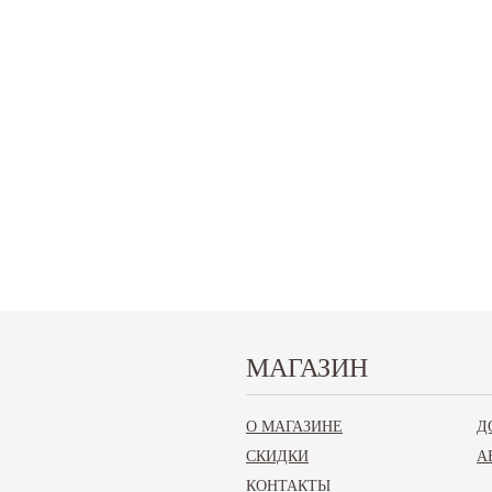
Запчасти для ВАЗ 2180,
МАГАЗИН
Веста (Vesta)
О МАГАЗИНЕ
Д
СКИДКИ
А
Запчасти ВАЗ 2180, Веста (Vesta)
Кузов
КОНТАКТЫ
»
»
Зеркала