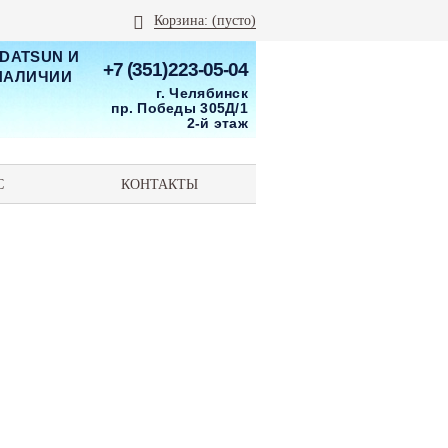
Корзина:
(пусто)
 DATSUN И
+7 (351)223-05-04
 НАЛИЧИИ
г. Челябинск
пр. Победы 305Д/1
2-й этаж
С
КОНТАКТЫ