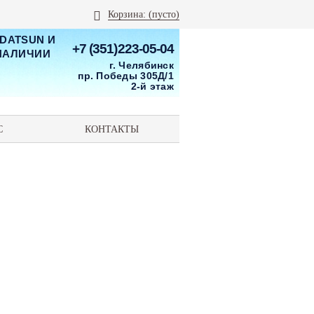
Корзина:
(пусто)
 DATSUN И
+7 (351)223-05-04
 НАЛИЧИИ
г. Челябинск
пр. Победы 305Д/1
2-й этаж
С
КОНТАКТЫ