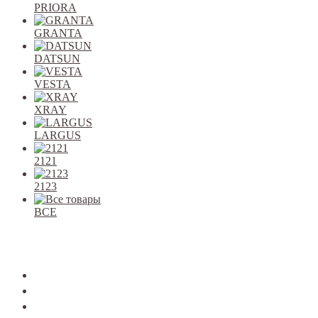
PRIORA
GRANTA
DATSUN
VESTA
XRAY
LARGUS
2121
2123
ВСЕ
Закрыть
allcars
2101-2107
2108-09