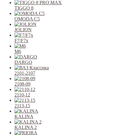
TIGGO 8
OMODA C5
JOLION
F7/F7x
M6
DARGO
2101-2107
2108-09
2110-12
2113-15
KALINA
KALINA 2