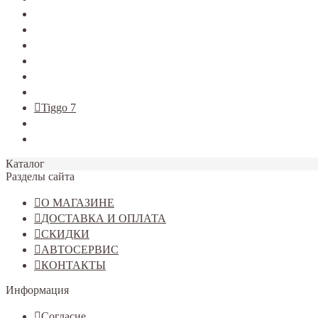
TERRANO
Jolion
Haval F7/F7x
Haval M6
Dargo
Tiggo 4
Tiggo 7
Tiggo 8
Omoda C5
Каталог
Разделы сайта
О МАГАЗИНЕ
ДОСТАВКА И ОПЛАТА
СКИДКИ
АВТОСЕРВИС
КОНТАКТЫ
Информация
Согласие