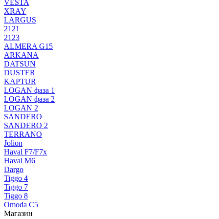
VESTA
XRAY
LARGUS
2121
2123
ALMERA G15
ARKANA
DATSUN
DUSTER
KAPTUR
LOGAN фаза 1
LOGAN фаза 2
LOGAN 2
SANDERO
SANDERO 2
TERRANO
Jolion
Haval F7/F7x
Haval M6
Dargo
Tiggo 4
Tiggo 7
Tiggo 8
Omoda C5
Магазин