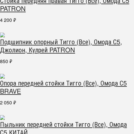
Стойка передняя правая Тигго (Все), Омода С5
PATRON
4 200
₽
Подшипник опорный Тигго (Все), Омода С5,
Джолион, Кулрей PATRON
850
₽
Опора передней стойки Тигго (Все), Омода С5
BRAVE
2 050
₽
Пыльник передней стойки Тигго (Все), Омода
С5 КИТАЙ