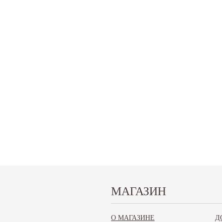
МАГАЗИН
Запчасти для Чери Тигго 8 (Chery Tiggo 8)
О МАГАЗИНЕ
Д