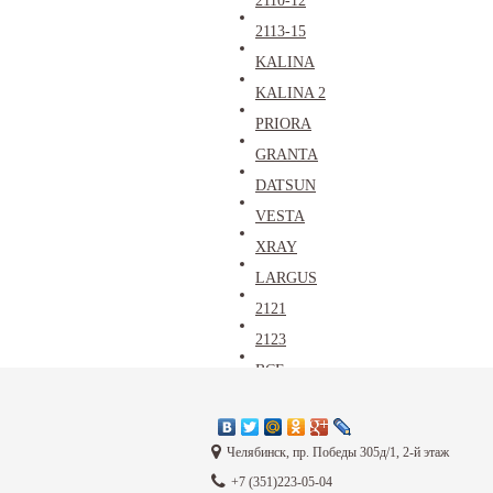
2110-12
2113-15
KALINA
KALINA 2
PRIORA
GRANTA
DATSUN
VESTA
XRAY
LARGUS
2121
2123
ВСЕ
Челябинск, пр. Победы 305д/1, 2-й этаж
Каталог
+7 (351)223-05-04