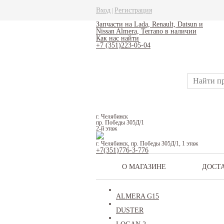
Вход
Регистрация
|
Запчасти на Lada, Renault, Datsun и
Nissan Almera, Terrano в наличии
Как нас найти
+7 (351)223-05-04
г. Челябинск
пр. Победы 305Д/1
2-й этаж
г. Челябинск, пр. Победы 305Д/1, 1 этаж
+7(351)776-3-776
О МАГАЗИНЕ
ДОСТ
ALMERA G15
DUSTER