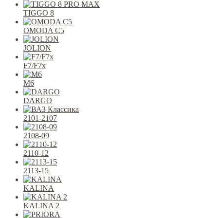
TIGGO 8
OMODA C5
JOLION
F7/F7x
M6
DARGO
2101-2107
2108-09
2110-12
2113-15
KALINA
KALINA 2