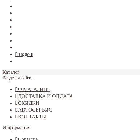
TERRANO
Jolion
Haval F7/F7x
Haval M6
Dargo
Tiggo 4
Tiggo 7
Tiggo 8
Omoda C5
Каталог
Разделы сайта
О МАГАЗИНЕ
ДОСТАВКА И ОПЛАТА
СКИДКИ
АВТОСЕРВИС
КОНТАКТЫ
Информация
Согласие