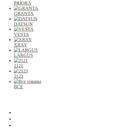
PRIORA
GRANTA
DATSUN
VESTA
XRAY
LARGUS
2121
2123
ВСЕ
Закрыть
allcars
2101-2107
2108-09