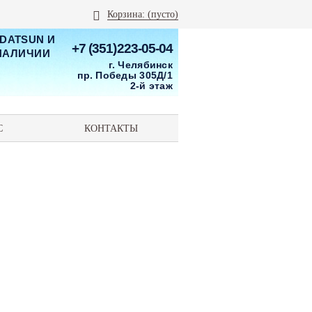
Корзина:
(пусто)
 DATSUN И
+7 (351)223-05-04
 НАЛИЧИИ
г. Челябинск
пр. Победы 305Д/1
2-й этаж
С
КОНТАКТЫ