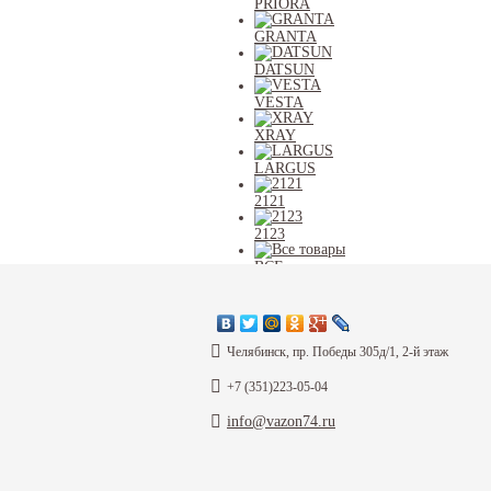
PRIORA
GRANTA
DATSUN
VESTA
XRAY
LARGUS
2121
2123
ВСЕ
Каталог
Челябинск, пр. Победы 305д/1, 2-й этаж
+7 (351)223-05-04
Информация
info@vazon74.ru
Согласие