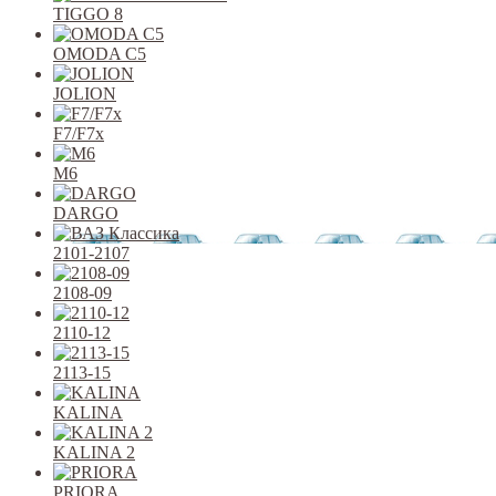
TIGGO 8
OMODA C5
JOLION
F7/F7x
M6
DARGO
2101-2107
2108-09
2110-12
2113-15
KALINA
KALINA 2
PRIORA