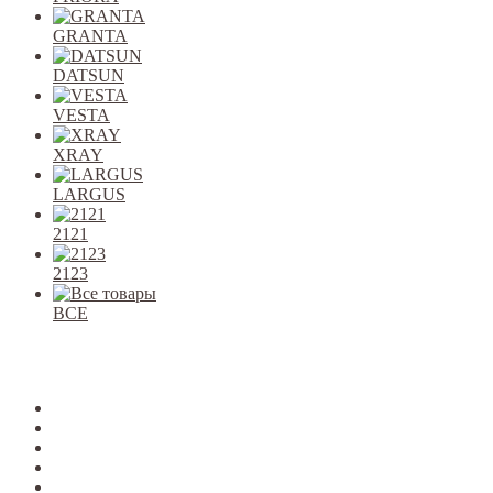
GRANTA
DATSUN
VESTA
XRAY
LARGUS
2121
2123
ВСЕ
Закрыть
allcars
2101-2107
2108-09
2110-12
2113-15