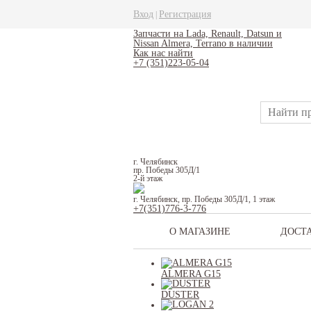
Вход
Регистрация
|
Запчасти на Lada, Renault, Datsun и
Nissan Almera, Terrano в наличии
Как нас найти
+7 (351)223-05-04
г. Челябинск
пр. Победы 305Д/1
2-й этаж
г. Челябинск, пр. Победы 305Д/1, 1 этаж
+7(351)776-3-776
О МАГАЗИНЕ
ДОСТ
ALMERA G15
DUSTER