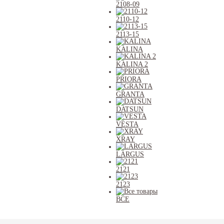
2108-09
2110-12
2113-15
KALINA
KALINA 2
PRIORA
GRANTA
DATSUN
VESTA
XRAY
LARGUS
2121
2123
ВСЕ