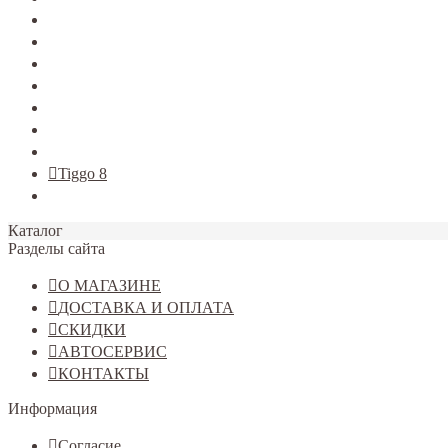
TERRANO
Jolion
Haval F7/F7x
Haval M6
Dargo
Tiggo 4
Tiggo 7
Tiggo 8
Omoda C5
Каталог
Разделы сайта
О МАГАЗИНЕ
ДОСТАВКА И ОПЛАТА
СКИДКИ
АВТОСЕРВИС
КОНТАКТЫ
Информация
Согласие