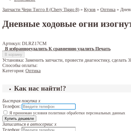
Запчасти Чери Тигго 8 (Chery Tiggo 8)
»
Кузов
»
Оптика
»
Днев
Дневные ходовые огни изогн
Артикул:
DLRZ17CM
В избранное
удалить
К сравнению
удалить
Печать
В корзину
Установка:
Заменить запчасти, провести диагностику, сделат
Способы оплаты:
Категория:
Оптика
Как нас найти!?
Быстрая покупка
x
Телефон:
Я принимаю условия политики обработки персональных данных
Купить дешевле
Записаться в автосервис
x
Телефон: