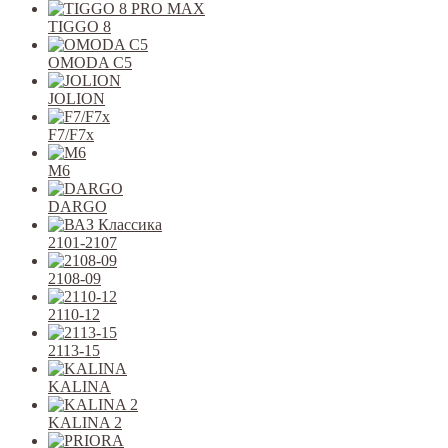
TIGGO 8
OMODA C5
JOLION
F7/F7x
M6
DARGO
2101-2107
2108-09
2110-12
2113-15
KALINA
KALINA 2