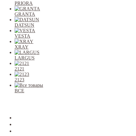
PRIORA
GRANTA
DATSUN
VESTA
XRAY
LARGUS
2121
2123
ВСЕ
Закрыть
allcars
2101-2107
2108-09