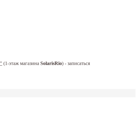
"
(1-этаж магазина
SolarisRio
) - записаться