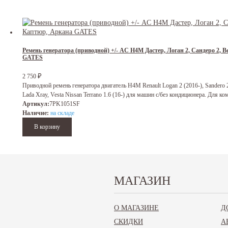
Ремень генератора (приводной) +/- AC H4M Дастер, Логан 2, Сандеро 2, В
GATES
₽
2 750
Приводной ремень генератора двигатель H4M Renault Logan 2 (2016-), Sandero 2 (2
Lada Xray, Vesta Nissan Terrano 1.6 (16-) для машин с/без кондиционера. Для к
Артикул:
7PK1051SF
Наличие:
на складе
МАГАЗИН
Ремень генератора (приводной) +/- AC H4M Дастер, Логан 2, Сандеро 2, В
DAYCO
О МАГАЗИНЕ
Д
Приводной ремень генератора двигатель H4M Renault Logan 2 (2016-), Sandero 2 (2
СКИДКИ
А
Lada Xray, Vesta Nissan Terrano 1.6 (16-) для машин с/без кондиционера. Для к