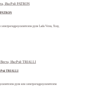
эй PATRON
электрогидроусилителем руля Lada Vesta, Xray,
ксРэй TRIALLI
оусилителем руля или электрогидроусилителем