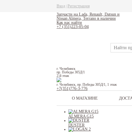
Вход
Регистрация
|
Запчасти на Lada, Renault, Datsun и
Nissan Almera, Terrano в наличии
Как нас найти
+7 (351)223-05-04
г. Челябинск
пр. Победы 305Д/1
2-й этаж
г. Челябинск, пр. Победы 305Д/1, 1 этаж
+7(351)776-3-776
О МАГАЗИНЕ
ДОСТ
ALMERA G15
DUSTER