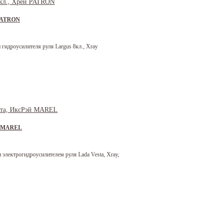
 PATRON
 гидроусилителя руля Largus 8кл., Xray
эй MAREL
электрогидроусилителем руля Lada Vesta, Xray,