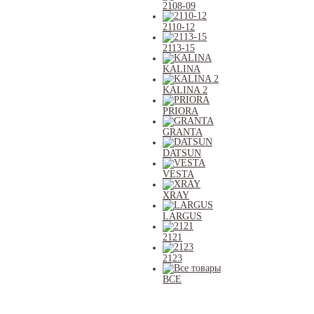
2108-09
2110-12
2113-15
KALINA
KALINA 2
PRIORA
GRANTA
DATSUN
VESTA
XRAY
LARGUS
2121
2123
ВСЕ