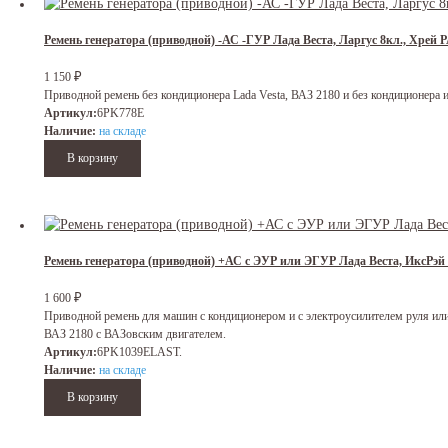
Ремень генератора (приводной) -АС -ГУР Лада Веста, Ларгус 8кл., Хрей
₽
1 150
Приводной ремень без кондиционера Lada Vesta, ВАЗ 2180 и без кондиционера и
Артикул:
6PK778E
Наличие:
на складе
Ремень генератора (приводной) +АС с ЭУР или ЭГУР Лада Веста, ИксР
₽
1 600
Приводной ремень для машин с кондиционером и с электроусилителем руля или 
ВАЗ 2180 с ВАЗовским двигателем.
Артикул:
6PK1039ELAST.
Наличие:
на складе