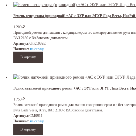
Ремень генератора (приводной) +АС с ЭУР или ЭГУР Лада Веста, ИксР
₽
1 200
Приводной ремень для машин с кондиционером и с электроусилителем руля или 
ВАЗ 2180 с ВАЗовским двигателем.
Артикул:
6PK1039E
Наличие:
на складе
Ролик натяжной приводного ремня +АС с ЭУР или ЭГУР Лада Веста, И
₽
1 750
Ролик натяжной приводного ремня для машин с кондиционером и с без электр
руля Lada Vesta, Xray, ВАЗ 2180 с ВАЗовским двигателем.
Артикул:
CM0911
Наличие:
на складе