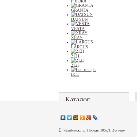
PRIORA
GRANTA
DATSUN
VESTA
XRAY
LARGUS
2121
2123
ВСЕ
Каталог
Информация
Челябинск, пр. Победы 305д/1, 2-й этаж
Согласие