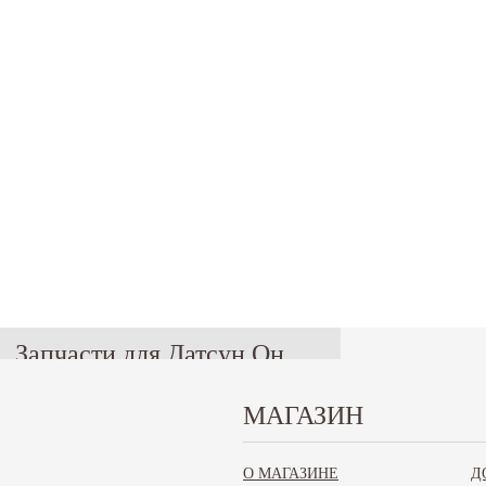
Запчасти для Датсун Он
До, Ми До (Datsun on-DO,
МАГАЗИН
mi-DO)
О МАГАЗИНЕ
Д