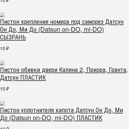
10
₽
Пистон крепления номера под саморез Датсун
Он До, Ми До (Datsun on-DO, mi-DO)
СЫЗРАНЬ
10
₽
Пистон обивки двери Калина 2, Приора, Гранта,
Датсун ПЛАСТИК
10
₽
Пистон уплотнителя капота Датсун Он До, Ми
До (Datsun on-DO, mi-DO) ПЛАСТИК
10