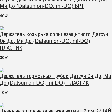
Ми До (Datsun on-DO, mi-DO) БРТ
40
₽
Держатель козырька солнцезащитного Датсун
Он До, Ми До (Datsun on-DO, mi-DO)
ПЛАСТИК
30
₽
Держатель тормозных трубок Датсун Он До, Ми
До (Datsun on-DO, mi-DO) ПЛАСТИК
10
₽
Дневные ходовые огни изогнутые 17 см КИТАЙ