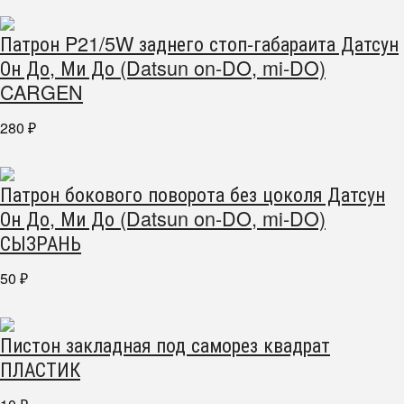
Патрон P21/5W заднего стоп-габараита Датсун
Он До, Ми До (Datsun on-DO, mi-DO)
CARGEN
280
₽
Патрон бокового поворота без цоколя Датсун
Он До, Ми До (Datsun on-DO, mi-DO)
СЫЗРАНЬ
50
₽
Пистон закладная под саморез квадрат
ПЛАСТИК