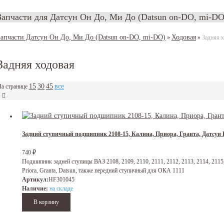
Запчасти для Датсун Он До, Ми До (Datsun on-DO, mi-DO
Запчасти Датсун Он До, Ми До (Datsun on-DO, mi-DO)
Ходовая
»
»
Задняя 
Задняя ходовая
15
30
45
все
а странице
Задний ступичный подшипник 2108-15, Калина, Приора, Гранта, Датсу
740
₽
Подшипник задней ступицы ВАЗ 2108, 2109, 2110, 2111, 2112, 2113, 2114, 2115, 
Priora, Granta, Datsun, также передний ступичный для ОКА 1111
Артикул:
HF301045
Наличие:
на складе