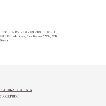
 2106, 2107 ВАЗ 2108, 2109, 21099, 2110, 2111,
190, 2191 Lada Granta, Лада Калина 2 2192, 2194
Datsun.
 AT
ОСТАВКА И ОПЛАТА
1117, 1118, 1119, 2170, 2190, 2192 Kalina,
ВТОСЕРВИС