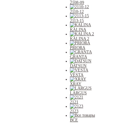
2108-09
2110-12
2113-15
KALINA
KALINA 2
PRIORA
GRANTA
DATSUN
VESTA
XRAY
LARGUS
2121
2123
ВСЕ