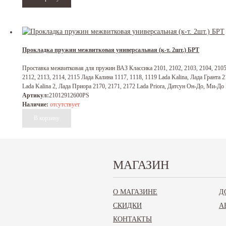
Прокладка пружин межвитковая универсальная (к-т. 2шт.) БРТ
Проставка межвитковая для пружин ВАЗ Классика 2101, 2102, 2103, 2104, 2105,
2112, 2113, 2114, 2115 Лада Калина 1117, 1118, 1119 Lada Kalina, Лада Гранта 2
Lada Kalina 2, Лада Приора 2170, 2171, 2172 Lada Priora, Датсун Он-До, Ми-До 
Артикул:
21012912600PS
Наличие:
отсутствует
МАГАЗИН
Задний ступичный подшипник 2108-15, Калина, Приора, Гранта, Датсун
1 150
₽
О МАГАЗИНЕ
Д
Подшипник задней ступицы ВАЗ 2108, 2109, 2110, 2111, 2112, 2113, 2114, 2115, 
СКИДКИ
А
Priora, Granta, Datsun, также передний ступичный для ОКА 1111
Артикул:
AT30600337
КОНТАКТЫ
Наличие:
на складе