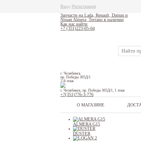
Вход
Регистрация
|
Запчасти на Lada, Renault, Datsun и
Nissan Almera, Terrano в наличии
Как нас найти
+7 (351)223-05-04
г. Челябинск
пр. Победы 305Д/1
2-й этаж
г. Челябинск, пр. Победы 305Д/1, 1 этаж
+7(351)776-3-776
О МАГАЗИНЕ
ДОСТ
ALMERA G15
DUSTER